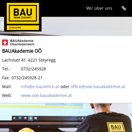
Wir über uns
Zum
Hauptinhalt
wechseln
BAUAkademie OÖ
Lachstatt 41, 4221 Steyregg
Tel.:
0732/245928
Fax:
0732/245928-21
Mail:
info@e-baulehre.at
oder
office@ooe.bauakademie.at
Web:
www.ooe.bauakademie.at